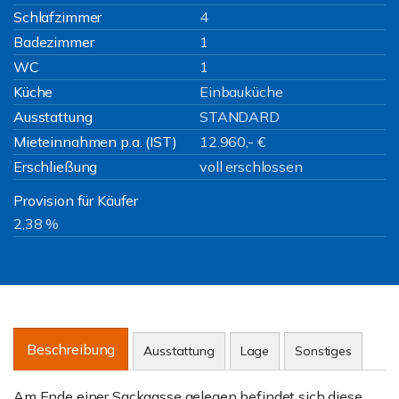
Schlafzimmer
4
Badezimmer
1
WC
1
Küche
Einbauküche
Ausstattung
STANDARD
Mieteinnahmen p.a. (IST)
12.960,- €
Erschließung
voll erschlossen
Provision für Käufer
2,38 %
Beschreibung
Ausstattung
Lage
Sonstiges
Am Ende einer Sackgasse gelegen befindet sich diese