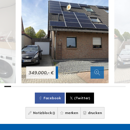
349.000,- €
Facebook
(Twitter)
Notizblock (
)
merken
drucken