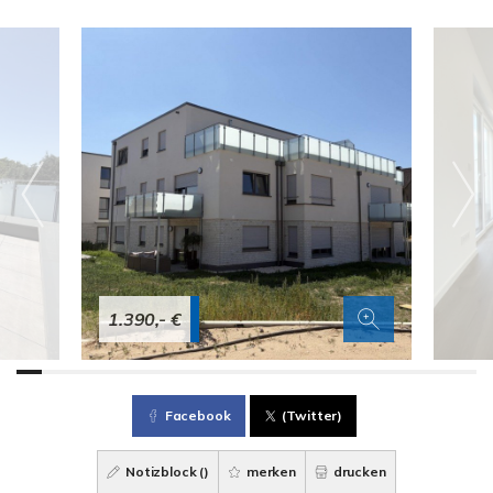
1.390,- €
Facebook
(Twitter)
Notizblock (
)
merken
drucken