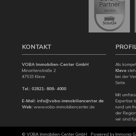
KONTAKT
PROFI
VOBA Immobilien-Center GmbH
Als kompe
Minoritenstraße 2
Kleve
steh
47533 Kleve
bei der Ve
Seite.
Tel.:
02821- 808- 4000
Mit umfas
E-Mail:
info@voba-immobiliencenter.de
Expertise 
Web:
www.voba-immobiliencenter.de
rund um Ih
der Region
wir sind fü
© VOBA Immobilien-Center GmbH
Powered by Immonia 