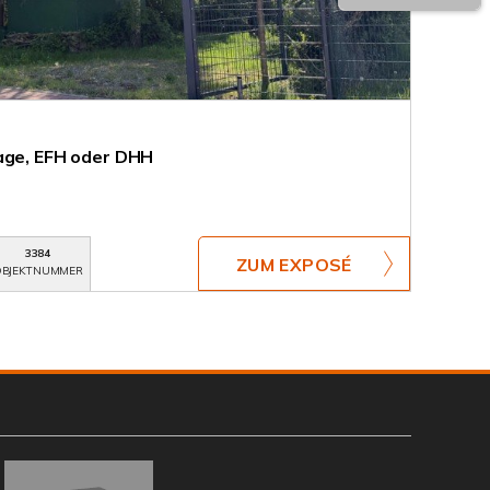
age, EFH oder DHH
3384
ZUM EXPOSÉ
BJEKTNUMMER