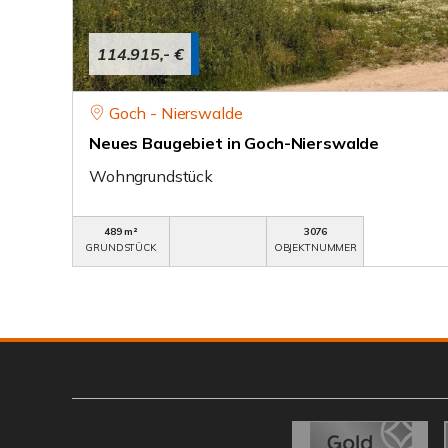
114.915,- €
Goch - Nierswalde
Neues Baugebiet in Goch-Nierswalde
Wohngrundstück
489 m²
3076
GRUNDSTÜCK
OBJEKTNUMMER