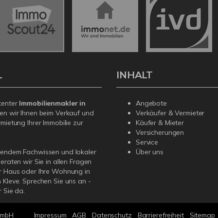
L
INHALT
tenter
Immobilienmakler in
Angebote
en wir Ihnen beim Verkauf und
Verkäufer & Vermieter
rmietung Ihrer Immobilie zur
Käufer & Mieter
Versicherungen
Service
sendem Fachwissen und lokaler
Über uns
beraten wir Sie in allen Fragen
r Haus oder Ihre Wohnung in
 Kleve. Sprechen Sie uns an -
r Sie da.
GmbH
Impressum
AGB
Datenschutz
Barrierefreiheit
Sitemap