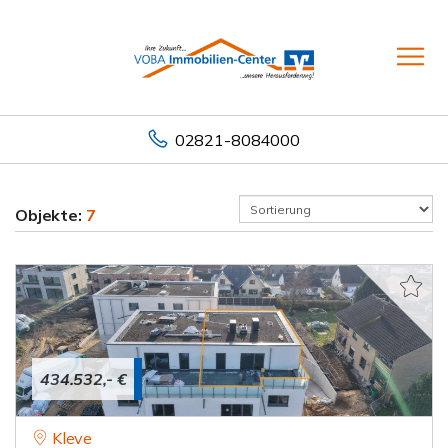
02821-8084000
Objekte:
7
434.532,- €
Kleve