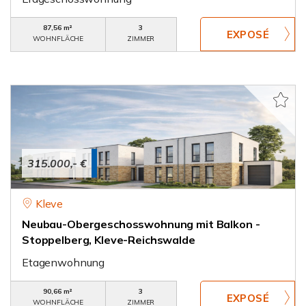
87,56 m²
3
WOHNFLÄCHE
ZIMMER
315.000,- €
Kleve
Neubau-Obergeschosswohnung mit Balkon -
Stoppelberg, Kleve-Reichswalde
Etagenwohnung
90,66 m²
3
WOHNFLÄCHE
ZIMMER