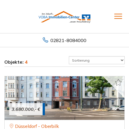
02821-8084000
Objekte:
4
3.680.000,- €
Düsseldorf - Oberbilk