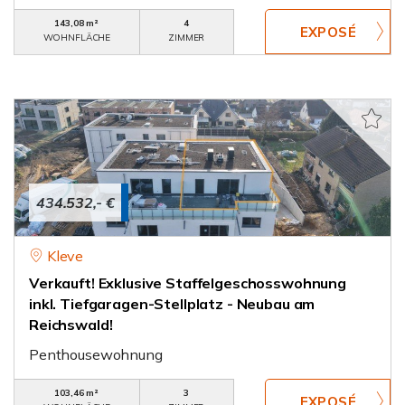
143,08 m²
4
WOHNFLÄCHE
ZIMMER
434.532,- €
Kleve
Verkauft! Exklusive Staffelgeschosswohnung
inkl. Tiefgaragen-Stellplatz - Neubau am
Reichswald!
Penthousewohnung
103,46 m²
3