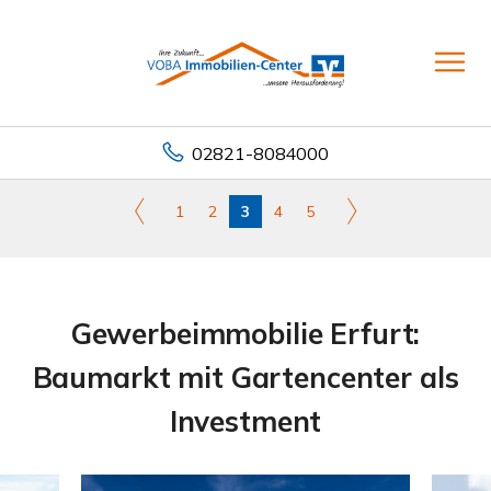
02821-8084000
1
2
3
4
5
Gewerbeimmobilie Erfurt:
Baumarkt mit Gartencenter als
Investment