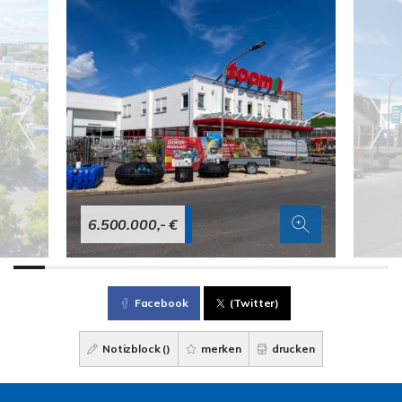
6.500.000,- €
Facebook
(Twitter)
Notizblock (
)
merken
drucken