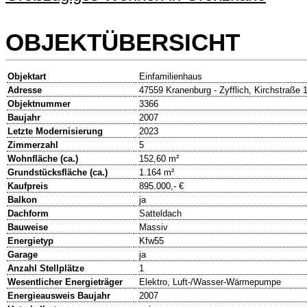
OBJEKTÜBERSICHT
Objektart
Einfamilienhaus
Adresse
47559 Kranenburg - Zyfflich, Kirchstraße 
Objektnummer
3366
Baujahr
2007
Letzte Modernisierung
2023
Zimmerzahl
5
Wohnfläche (ca.)
152,60 m²
Grundstücksfläche (ca.)
1.164 m²
Kaufpreis
895.000,- €
Balkon
ja
Dachform
Satteldach
Bauweise
Massiv
Energietyp
Kfw55
Garage
ja
Anzahl Stellplätze
1
Wesentlicher Energieträger
Elektro, Luft-/Wasser-Wärmepumpe
Energieausweis Baujahr
2007