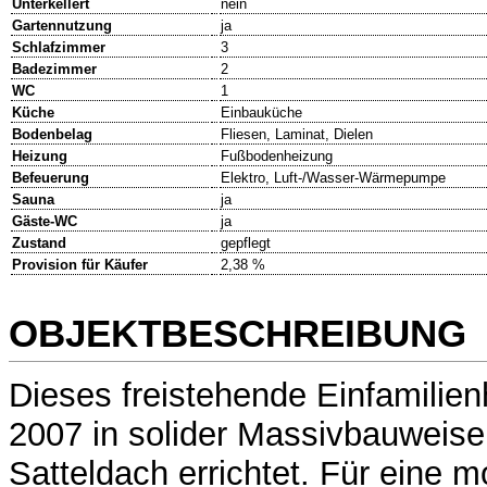
Unterkellert
nein
Gartennutzung
ja
Schlafzimmer
3
Badezimmer
2
WC
1
Küche
Einbauküche
Bodenbelag
Fliesen, Laminat, Dielen
Heizung
Fußbodenheizung
Befeuerung
Elektro, Luft-/Wasser-Wärmepumpe
Sauna
ja
Gäste-WC
ja
Zustand
gepflegt
Provision für Käufer
2,38 %
OBJEKTBESCHREIBUNG
Dieses freistehende Einfamilie
2007 in solider Massivbauweise
Satteldach errichtet. Für eine 